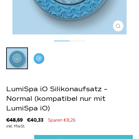
Schließen
(Esc)
LumiSpa iO Silikonaufsatz –
Normal (kompatibel nur mit
LumiSpa iO)
Normaler
Sonderpreis
€48,59
€40,33
Sparen €8,26
Preis
inkl. MwSt.