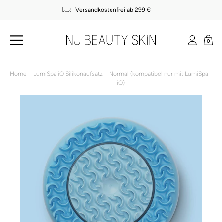
Direkt
Lieferzeit: 3-5 Werktage
zum
Pause
Inhalt
Diashow
Wa
Seitennavigation
Einlog
0
Home
-
LumiSpa iO Silikonaufsatz – Normal (kompatibel nur mit LumiSpa
iO)