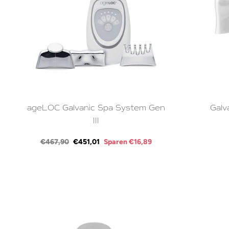
ageLOC Galvanic Spa System Gen
Galv
III
Normaler
Sonderpreis
€467,90
€451,01
Sparen €16,89
Preis