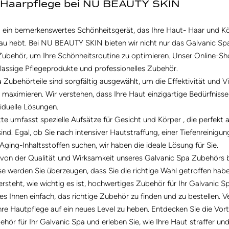
d Haarpflege bei NU BEAUTY SKIN
t ein bemerkenswertes Schönheitsgerät, das Ihre Haut- Haar und Kö
eau hebt. Bei NU BEAUTY SKIN bieten wir nicht nur das Galvanic Spa
ubehör, um Ihre Schönheitsroutine zu optimieren. Unser Online-Sho
tklassige Pflegeprodukte und professionelles Zubehör.
Zubehörteile sind sorgfältig ausgewählt, um die Effektivität und Vie
maximieren. Wir verstehen, dass Ihre Haut einzigartige Bedürfnisse
iduelle Lösungen.
e umfasst spezielle Aufsätze für Gesicht und Körper , die perfekt 
d. Egal, ob Sie nach intensiver Hautstraffung, einer Tiefenreinigun
ing-Inhaltsstoffen suchen, wir haben die ideale Lösung für Sie.
von der Qualität und Wirksamkeit unseres Galvanic Spa Zubehörs b
e werden Sie überzeugen, dass Sie die richtige Wahl getroffen habe
teht, wie wichtig es ist, hochwertiges Zubehör für Ihr Galvanic S
 Ihnen einfach, das richtige Zubehör zu finden und zu bestellen. V
e Hautpflege auf ein neues Level zu heben. Entdecken Sie die Vort
hör für Ihr Galvanic Spa und erleben Sie, wie Ihre Haut straffer und